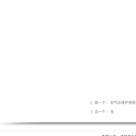
前一个：
非气压维护用普
ꄴ
后一个：
无
ꄲ